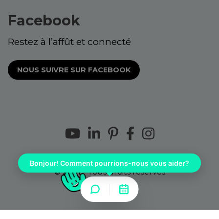
Facebook
Restez à l’affût et connecté
NOUS SUIVRE SUR FACEBOOK
Bonjour! Comment pourrions-nous vous aider?
© 2021 - Tous droits réservés
Choix de consentement