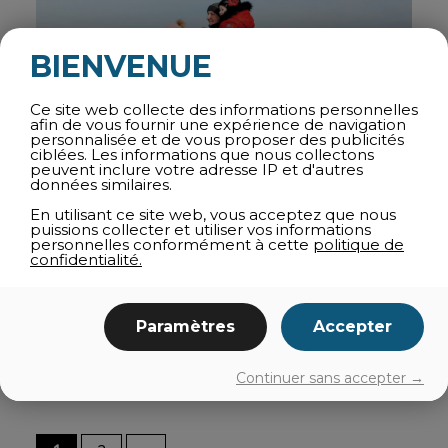
BIENVENUE
Ce site web collecte des informations personnelles
afin de vous fournir une expérience de navigation
personnalisée et de vous proposer des publicités
ciblées. Les informations que nous collectons
peuvent inclure votre adresse IP et d'autres
données similaires.
En utilisant ce site web, vous acceptez que nous
puissions collecter et utiliser vos informations
personnelles conformément à cette
politique de
L’hiver dans les Cantons de l’Est c’est des activités à
confidentialité.
la tonne : Ski, raquettes, ski de fond,
fatbike,
parc
nationaux et régionaux à découvrir, pêche sur glace,
agrotourisme et même un zoo l’hiver!
Paramètres
Accepter
Lire la suite
Continuer sans accepter →