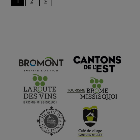
1
2
»