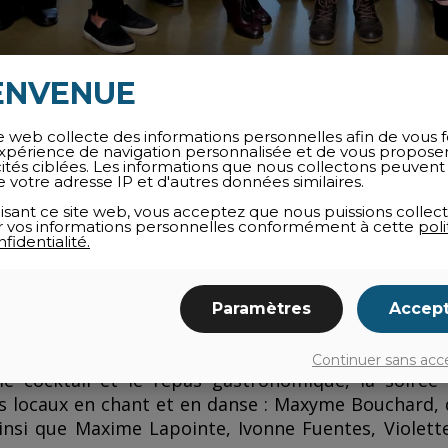
ENVENUE
r 2018
e web collecte des informations personnelles afin de vous f
sants en Techniques de tourisme du Cégep de Granby convient
xpérience de navigation personnalisée et de vous propose
 un souper spectacle avec encan où la culture est mise à l’av
cités ciblées. Les informations que nous collectons peuvent
e votre adresse IP et d'autres données similaires.
ment, qui se tiendra le 17 mars à l’Hôtel Caste
lisant ce site web, vous acceptez que nous puissions collect
s de mettre en pratique les notions de marketing,
ser vos informations personnelles conformément à cette
poli
fidentialité.
on de produit et de service à la clientèle apprises d
mission est de vous faire vivre une expérience mémo
Paramètres
Accep
la coordonnatrice de la soirée, Galadriel Castelli, 
té du Cégep.
Continuer sans acc
le cocktail et le repas gastronomique, la soiré
es locaux en chant et en danse : Maxyme Bouchard
ainsi que Maxime Lapointe, Ivonne Fuentes, Violett