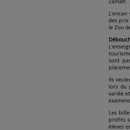
Zainah.
L’encan 
des prix
le Zoo d
Débouc
L’ensei
tourisme
sont pas
placemen
Ils veul
lors du 
variée e
examens 
Les bill
profits 
élèves on