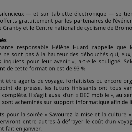
silencieux — et sur tablette électronique — se tie
 offerts gratuitement par les partenaires de l’événe
e Granby et le Centre national de cyclisme de Bromo
hés
gnante responsable Hélène Huard rappelle que l
 ne sont pas à la hauteur des débouchés qui, eux,
 inquiets pour leur avenir », a-t-elle souligné. S
t de cette formation est de 93 %.
ent être agents de voyage, forfaitistes ou encore o
point de presse, les futurs finissants ont tous van
t complète. Il s’agit aussi d’un « DEC mobile », au se
sont acheminés sur support informatique afin de limi
ets pour la soirée « Savourez la mise et la culture 
serviront entre autres à défrayer le coût d’un voya
t fait en janvier.