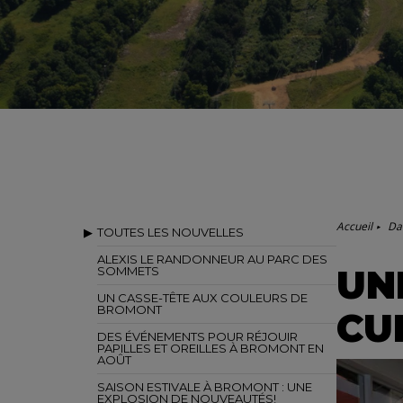
Accueil
Da
TOUTES LES NOUVELLES
ALEXIS LE RANDONNEUR AU PARC DES
UN
SOMMETS
UN CASSE-TÊTE AUX COULEURS DE
BROMONT
CU
DES ÉVÉNEMENTS POUR RÉJOUIR
PAPILLES ET OREILLES À BROMONT EN
AOÛT
SAISON ESTIVALE À BROMONT : UNE
EXPLOSION DE NOUVEAUTÉS!