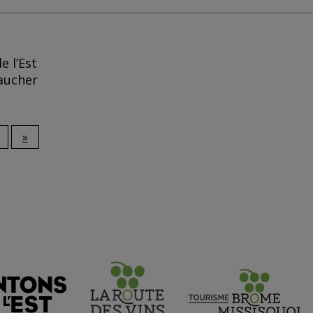
e l’Est
aucher
»