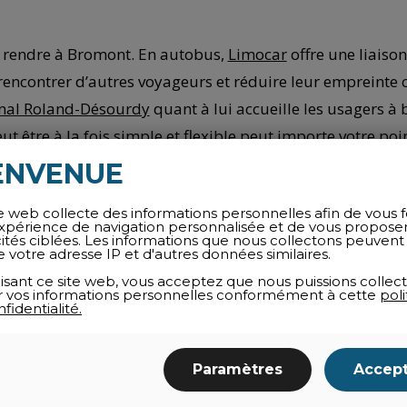
s rendre à Bromont. En autobus,
Limocar
offre une liaiso
 rencontrer d’autres voyageurs et réduire leur empreinte 
onal Roland-Désourdy
quant à lui accueille les usagers à 
ut être à la fois simple et flexible peut importe votre poi
ENVENUE
e web collecte des informations personnelles afin de vous f
ue et halte détente, il est possible d’y passer un mo
xpérience de navigation personnalisée et de vous propose
cités ciblées. Les informations que nous collectons peuvent
au wifi gratuit. Durant la saison estivale, on peut profi
e votre adresse IP et d'autres données similaires.
ure de la piste cyclable.
lisant ce site web, vous acceptez que nous puissions collect
ser vos informations personnelles conformément à cette
poli
fidentialité.
 Bromont fera le bonheur des visiteurs qui recherchent des 
ce des supports à vélos et une borne électrique pour la
Paramètres
Accep