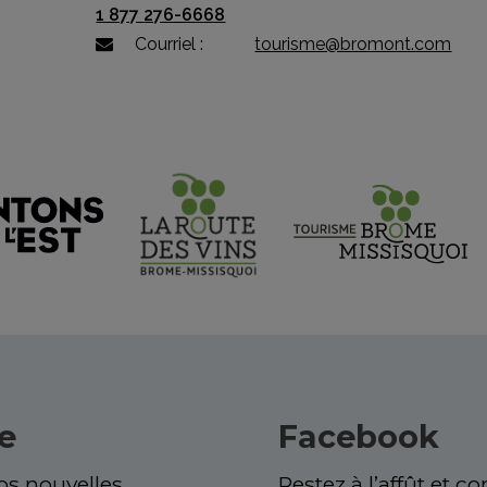
1 877 276-6668
Courriel :
tourisme@bromont.com
re
Facebook
s nouvelles.
Restez à l’affût et c