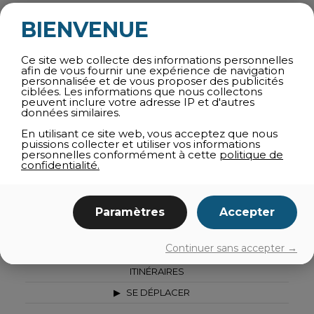
TOUS LES ATTRAITS
BIENVENUE
ACTIVITÉS HIVERNALES
Ce site web collecte des informations personnelles
ATTRAITS TOURISTIQUES
afin de vous fournir une expérience de navigation
personnalisée et de vous proposer des publicités
SPORTS ET PLEIN AIR
ciblées. Les informations que nous collectons
peuvent inclure votre adresse IP et d'autres
BALADES ET CIRCUITS
données similaires.
SPAS ET BIEN-ÊTRE
En utilisant ce site web, vous acceptez que nous
puissions collecter et utiliser vos informations
AGROTOURISME
personnelles conformément à cette
politique de
confidentialité.
CULTURE
BOUTIQUES
EN FAMILLE
Paramètres
Accepter
MÉTÉO CAPRICIEUSE
Continuer sans accepter →
À PROXIMITÉ
ITINÉRAIRES
SE DÉPLACER