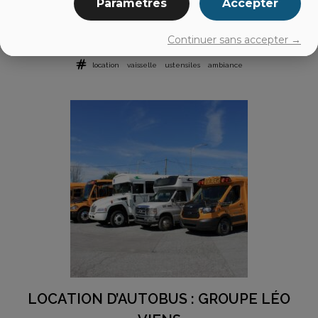
Paramètres
Accepter
Continuer sans accepter →
LE VAISSELIER BROMONT
location
vaisselle
ustensiles
ambiance
LOCATION D’AUTOBUS : GROUPE LÉO