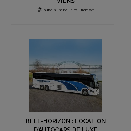
VIENS
autobus
nolisé
privé
transport
BELL-HORIZON : LOCATION
D’AUTOCARS DE LUXE