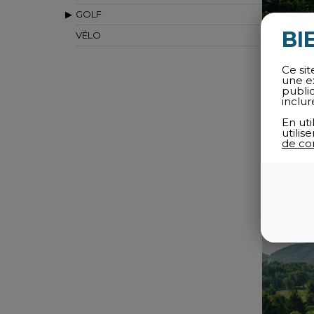
GOLF
BI
VÉLO
Ce sit
une e
publi
inclur
En uti
utili
RÉSER
de con
EXP