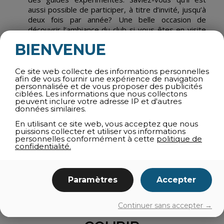
aussi possible de participer, à titre d’invité, jusqu’à
deux fois par année? Une belle occasion de
découvrir l’ambiance du club si vous êtes en visite
dans la région ou avant de devenir membre!
BIENVENUE
Certaines conditions s’appliquent. Inscriptions et
détails sur le
site du Club de trail de Bromont
.
Ce site web collecte des informations personnelles
afin de vous fournir une expérience de navigation
ÉVÉNEMENT
personnalisée et de vous proposer des publicités
ciblées. Les informations que nous collectons
INCONTOURNABLE
peuvent inclure votre adresse IP et d'autres
données similaires.
En utilisant ce site web, vous acceptez que nous
Depuis 2014, le
Bromont Ultra
est un rendez-vous
puissions collecter et utiliser vos informations
incontournable pour les passionnés de course en
personnelles conformément à cette
politique de
confidentialité.
sentier. Cet événement annuel, tenu chaque mois
d’octobre, allie dépassement physique et
philanthropie, offrant des défis pour tous : du 2 km
pour enfants jusqu’à l’ultra-marathon signature de
Paramètres
Accepter
160 km.
Continuer sans accepter →
OÙ S’ÉQUIPER POUR