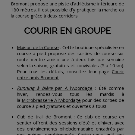
Bromont propose une
piste d’athlétisme intérieure
de
180 mètres. Il est possible d’y pratiquer la marche ou
la course grâce à deux corridors.
COURIR EN GROUPE
Maison de la Course
: Cette boutique spécialisée en
course à pied propose des sorties de course sur
route « entre amis » une à deux fois par semaine
selon la saison, gratuites et conviviales (5 à 10 km).
Pour tous les détails, consultez leur page
Courir
entre amis Bromont
.
Running à bière
par À l’Abordage
: Été comme
hiver, rendez-vous tous les mardis à
la
Microbrasserie À l’Abordage
pour des sorties de
course à pied gratuites et ouvertes à tous!
Club de trail de Bromont
: Ce club de course en
sentier offrent des sessions d’été et d’hiver, avec
des entraînements bihebdomadaire encadrés par
des guides expérimentés. Saviez-vous qu’il est