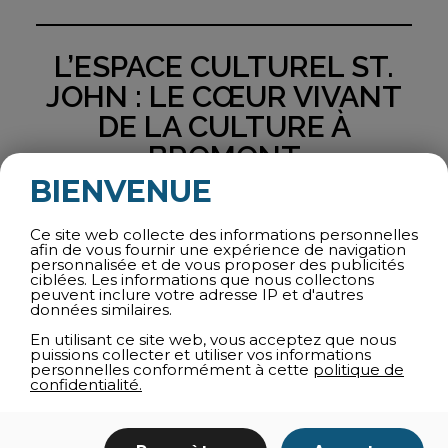
L’ESPACE CULTUREL ST.
JOHN : LE CŒUR VIVANT
DE LA CULTURE À
BROMONT
BIENVENUE
Idéalement situé au coeur du quartier historique de
Bromont, l’Espace culturel St. John anime la vie
Ce site web collecte des informations personnelles
afin de vous fournir une expérience de navigation
culturelle. Nichée dans un bâtiment patrimonial, cette
personnalisée et de vous proposer des publicités
salle polyvalente accueille tout au long de l’année une
ciblées. Les informations que nous collectons
programmation riche et diversifiée.
peuvent inclure votre adresse IP et d'autres
données similaires.
Un lieu chargé d’histoire au service de
+
En utilisant ce site web, vous acceptez que nous
la culture contemporaine
puissions collecter et utiliser vos informations
personnelles conformément à cette
politique de
confidentialité.
Idéal en combinaison avec les attraits
+
de Bromont