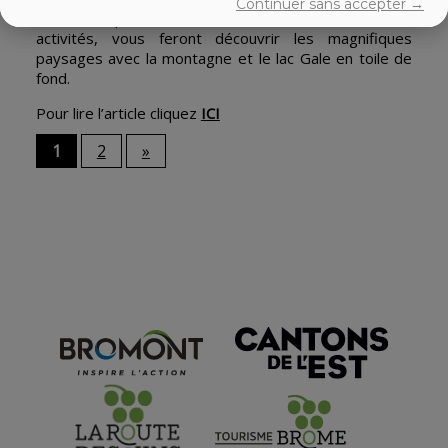
Continuer sans accepter →
BALNEA Spa+ Réserve thermale ! Toutes ces
activités, vous feront découvrir les magnifiques
paysages avec la montagne et le lac Gale en toile de
fond.
Pour lire l’article cliquez
ICI
1
2
»