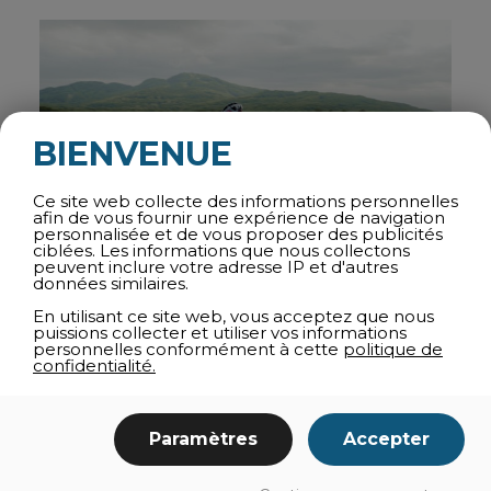
BIENVENUE
Ce site web collecte des informations personnelles
afin de vous fournir une expérience de navigation
personnalisée et de vous proposer des publicités
ciblées. Les informations que nous collectons
peuvent inclure votre adresse IP et d'autres
données similaires.
En utilisant ce site web, vous acceptez que nous
puissions collecter et utiliser vos informations
personnelles conformément à cette
politique de
Le magazine Espaces propose de découvrir 5
confidentialité.
incontournables plein de Bromont pour passer un
beau séjour et repousser ses limites. Au programme :
Vélo de montagne à Bromont, montagne
Paramètres
Accepter
d’expériences ou dans le parc des Sommets, vélo de
gravelle sur les routes de la région, hébertisme à
Divertigo, escalade à Backbone et SUP Yoga au