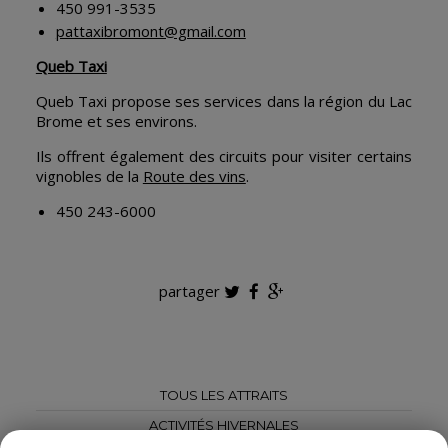
450 991-3535
pattaxibromont@gmail.com
Queb Taxi
Queb Taxi propose ses services dans la région du Lac
Brome et ses environs.
Ils offrent également des circuits pour visiter certains
vignobles de la
Route des vins
.
450 243-6000
partager
TOUS LES ATTRAITS
ACTIVITÉS HIVERNALES