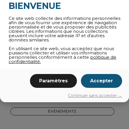
ATTRAITS TOURISTIQUES
BIENVENUE
SPORTS ET PLEIN AIR
Ce site web collecte des informations personnelles
BALADES ET CIRCUITS
afin de vous fournir une expérience de navigation
personnalisée et de vous proposer des publicités
SPAS ET BIEN-ÊTRE
ciblées. Les informations que nous collectons
peuvent inclure votre adresse IP et d'autres
AGROTOURISME
données similaires.
CULTURE
En utilisant ce site web, vous acceptez que nous
puissions collecter et utiliser vos informations
BOUTIQUES
personnelles conformément à cette
politique de
confidentialité.
EN FAMILLE
MÉTÉO CAPRICIEUSE
À PROXIMITÉ
Paramètres
Accepter
ITINÉRAIRES
Continuer sans accepter →
SE DÉPLACER
ÉVÉNEMENTS