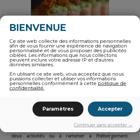
BIENVENUE
Ce site web collecte des informations personnelles
SUSHI SHOP
afin de vous fournir une expérience de navigation
personnalisée et de vous proposer des publicités
suhis
combo
à emporter
asiatique
ciblées. Les informations que nous collectons
peuvent inclure votre adresse IP et d'autres
données similaires.
En utilisant ce site web, vous acceptez que nous
puissions collecter et utiliser vos informations
personnelles conformément à cette
politique de
Deux adresses proposent des sushis à Bromont, pour
confidentialité.
deux expériences différentes. La première est un
comptoir artisanal local avec une carte gourmande —
rouleaux, combos et plats asiatiques préparés sur
Paramètres
Accepter
place, disponibles à emporter. La seconde est une
chaîne nationale reconnue, pratique pour une
commande rapide en combo, également à emporter.
Continuer sans accepter →
Les deux conviennent bien pour un repas léger entre
deux activités ou à ramener à l’hébergement.