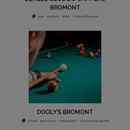
BROMONT
pub
cocktails
bistro
Château Bromont
DOOLY’S BROMONT
billard
golf virtuel
restauration
événements sportifs