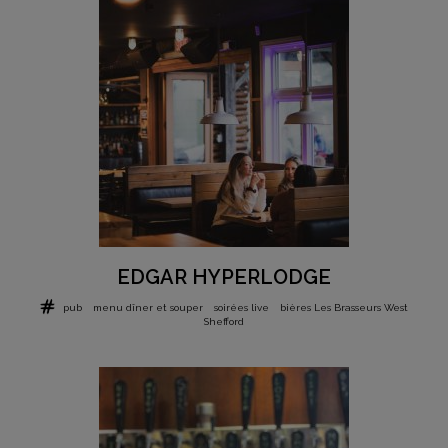
EDGAR HYPERLODGE
pub
menu dîner et souper
soirées live
bières Les Brasseurs West
Shefford