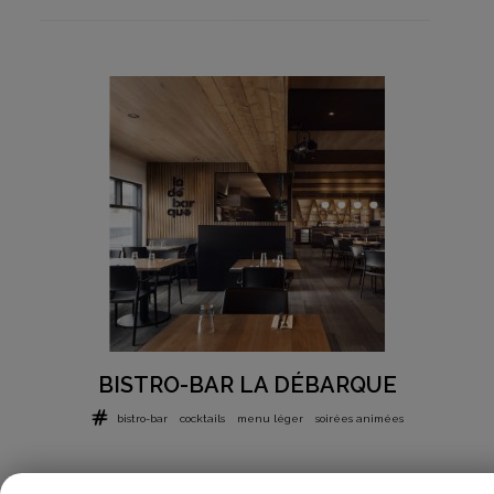
BISTRO-BAR LA DÉBARQUE
bistro-bar
cocktails
menu léger
soirées animées