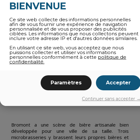
BIENVENUE
Ce site web collecte des informations personnelles
afin de vous fournir une expérience de navigation
personnalisée et de vous proposer des publicités
ciblées. Les informations que nous collectons peuvent
inclure votre adresse IP et d'autres données similaires.
En utilisant ce site web, vous acceptez que nous
puissions collecter et utiliser vos informations
personnelles conformément à cette
politique de
confidentialité.
LES BRASSEURS DE WEST SHEFFORD
Paramètres
Accepter
microbrasserie
bières artisanales
terrasse
boutique
Continuer sans accepter 
Bromont a une scène de bière artisanale bien
développée pour une ville de sa taille. Trois
microbrasseries y brassent leurs propres bières et