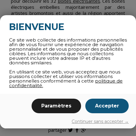
pour découvrir les 32
Boîtes électrisantes
. Ces boîtes
électriques embellies majoritairement par des
artistes bromontois et aussi de la région apportent
une touche créative et surprenante au paysage urbain.
BIENVENUE
OEUVRES D’ART
(Hall d’entrée de l’Espace culturel St.
John,
593 rue Shefford
)
Ce site web collecte des informations personnelles
afin de vous fournir une expérience de navigation
Pour conclure votre parcours, prenez le temps de
personnalisée et de vous proposer des publicités
découvrir les œuvres exposées dans le hall d’entrée
ciblées. Les informations que nous collectons
peuvent inclure votre adresse IP et d'autres
de l’
Espace culturel St. John
. Vous pourrez par la même
données similaires.
occasion y admirer un véritable joyau patrimonial:
cette ancienne église anglicane, construite entre 1882
En utilisant ce site web, vous acceptez que nous
puissions collecter et utiliser vos informations
et 1885, aujourd’hui magnifiquement reconvertie en
personnelles conformément à cette
politique de
lieu de diffusion des arts et de la culture.
confidentialité.
Pour prolonger votre balade, découvrez un autre
circuit passionnant qui retrace
l’histoire de Bromont
,
de 1792 à aujourd’hui.
Paramètres
Accepter
Continuer sans accepter →
partager