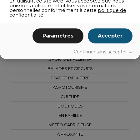
En utilisant ce site web, vous acceptez que nous
puissions collecter et utiliser vos informations
personnelles conformément à cette
politique de
confidentialité.
TOUS LES ATTRAITS
Paramètres
Accepter
ACTIVITÉS HIVERNALES
ATTRAITS TOURISTIQUES
Continuer sans accepter →
SPORTS ET PLEIN AIR
BALADES ET CIRCUITS
SPAS ET BIEN-ÊTRE
AGROTOURISME
CULTURE
BOUTIQUES
EN FAMILLE
MÉTÉO CAPRICIEUSE
À PROXIMITÉ