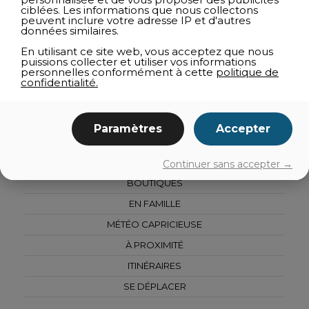
ciblées. Les informations que nous collectons
TOUS LES ATTRAITS
peuvent inclure votre adresse IP et d'autres
données similaires.
ACTIVITÉS HIVERNALES
En utilisant ce site web, vous acceptez que nous
ATTRAITS TOURISTIQUES
puissions collecter et utiliser vos informations
personnelles conformément à cette
politique de
SPORTS ET PLEIN AIR
confidentialité.
BALADES ET CIRCUITS
SPAS ET BIEN-ÊTRE
Paramètres
Accepter
AGROTOURISME
CULTURE
Continuer sans accepter →
BOUTIQUES
EN FAMILLE
MÉTÉO CAPRICIEUSE
À PROXIMITÉ
ITINÉRAIRES
SE DÉPLACER