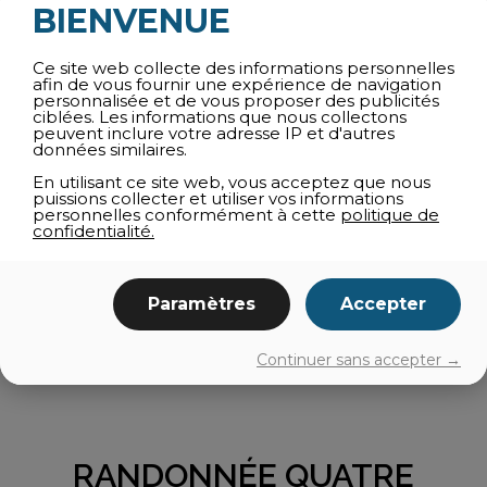
Une facile et familiale : La G11 au mont Gale (en
BIENVENUE
semaine seulement pour les non-résidents).
Ce site web collecte des informations personnelles
Plus de parcours suggérés ici !
afin de vous fournir une expérience de navigation
personnalisée et de vous proposer des publicités
CHIENS
ciblées. Les informations que nous collectons
peuvent inclure votre adresse IP et d'autres
données similaires.
En utilisant ce site web, vous acceptez que nous
Lors de votre randonnée pédestre, les chiens en
puissions collecter et utiliser vos informations
laisse sont admis en tout temps sur la majorité des
personnelles conformément à cette
politique de
réseaux à l’exception du réseau du lac Gale (aire de
confidentialité.
conservation). Notez que la
règlementation différente
pour le cani-vélo.
Paramètres
Accepter
Continuer sans accepter →
RANDONNÉE QUATRE