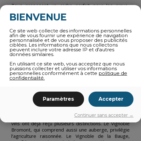
Tous proposent un cadre parfait pour les pique-
niques ou encore pour faire des provisions, de même
BIENVENUE
que Knowlton, l’un des plus beaux villages du Québec.
Au terme de l’aventure, pourquoi ne pas ajouter une
promenade en voiture pour ramener nos vins favoris à
Ce site web collecte des informations personnelles
afin de vous fournir une expérience de navigation
la maison? Pour ceux pour qui la distance serait un
personnalisée et de vous proposer des publicités
frein, il est possible de louer un vélo à assistance
ciblées. Les informations que nous collectons
électrique.
peuvent inclure votre adresse IP et d'autres
données similaires.
EN VOITURE:
LA VIRÉE
(69
En utilisant ce site web, vous acceptez que nous
puissions collecter et utiliser vos informations
KM)
personnelles conformément à cette
politique de
confidentialité.
Deux jours sont recommandés pour ce circuit. Le
premier consiste à suivre le parcours de La lanterne
Paramètres
Accepter
rouge. Le deuxième jour est consacré à des
producteurs de Brigham et de Cowansville. Le
Continuer sans accepter →
Vignoble du PicBois est une jeune entreprise dont les
vins ont déjà reçu plusieurs distinctions. Le Vignoble
Bromont, qui comprend aussi une auberge, privilégie
l’agriculture raisonnée. Le Vignoble de la Bauge,