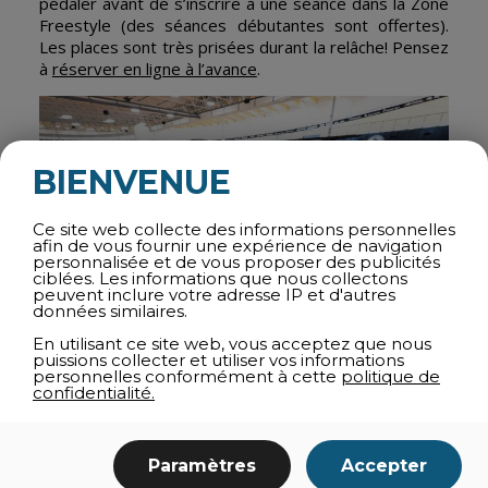
pédaler avant de s’inscrire à une séance dans la Zone
Freestyle (des séances débutantes sont offertes).
Les places sont très prisées durant la relâche! Pensez
à
réserver en ligne à l’avance
.
BIENVENUE
Ce site web collecte des informations personnelles
afin de vous fournir une expérience de navigation
personnalisée et de vous proposer des publicités
ciblées. Les informations que nous collectons
peuvent inclure votre adresse IP et d'autres
données similaires.
En utilisant ce site web, vous acceptez que nous
puissions collecter et utiliser vos informations
personnelles conformément à cette
politique de
confidentialité.
Paramètres
Accepter