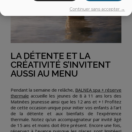
Continuer sans accepter →
LA DÉTENTE ET LA
CRÉATIVITÉ S’INVITENT
AUSSI AU MENU
Pendant la semaine de relâche,
BALNEA spa + réserve
thermale
accueille les jeunes de 8 à 11 ans lors des
Matinées Jeunesse ainsi que les 12 ans et + ! Profitez
de cette occasion unique pour initier vos enfants à l’art
de la détente et aux bienfaits de l’expérience
thermale. Notez qu’un accompagnateur par invité âgé
de 15 ans et moins doit être présent. Encore une fois,
réservez à l’avance puisque les places sont limitées!