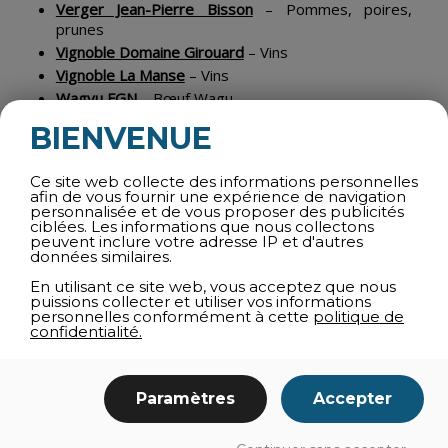
Verger Jean-Pierre Bisson
– Pommes, poires,
prunes
Vignoble Domaine Girouard
– Vins
Vignoble La Manse
– Vins
Wagyu FGN
– Bœuf Wagu
BIENVENUE
Cliquez ici pour voir les dates de
présence par producteur
Ce site web collecte des informations personnelles
afin de vous fournir une expérience de navigation
personnalisée et de vous proposer des publicités
ciblées. Les informations que nous collectons
peuvent inclure votre adresse IP et d'autres
données similaires.
CALENDRIER PAR DATE
En utilisant ce site web, vous acceptez que nous
DE MARCHÉ :
puissions collecter et utiliser vos informations
personnelles conformément à cette
politique de
confidentialité.
Cliquez sur la date pour connaitre les
producteurs qui seront présents
.
Paramètres
Accepter
Dimanche 28 juin