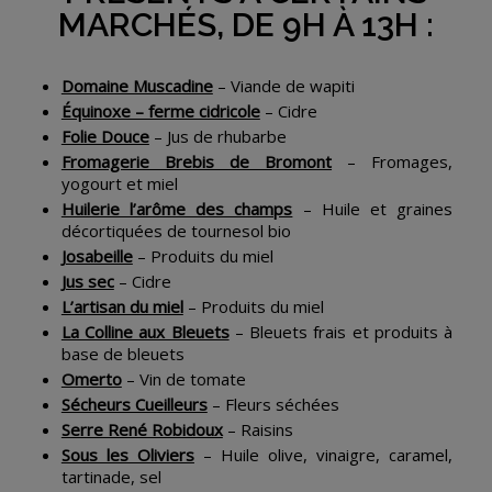
MARCHÉS, DE 9H À 13H :
Domaine Muscadine
– Viande de wapiti
Équinoxe – ferme cidricole
– Cidre
Folie Douce
– Jus de rhubarbe
Fromagerie Brebis de Bromont
– Fromages,
yogourt et miel
Huilerie l’arôme des champs
– Huile et graines
décortiquées de tournesol bio
Josabeille
– Produits du miel
Jus sec
– Cidre
L’artisan du miel
– Produits du miel
La Colline aux Bleuets
– Bleuets frais et produits à
base de bleuets
Omerto
– Vin de tomate
Sécheurs Cueilleurs
– Fleurs séchées
Serre René Robidoux
– Raisins
Sous les Oliviers
– Huile olive, vinaigre, caramel,
tartinade, sel